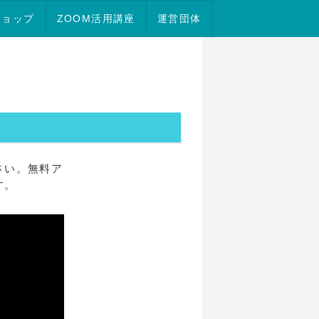
議・ビデオ会議システム。
ショップ
ZOOM活用講座
運営団体
さい。無料ア
す。