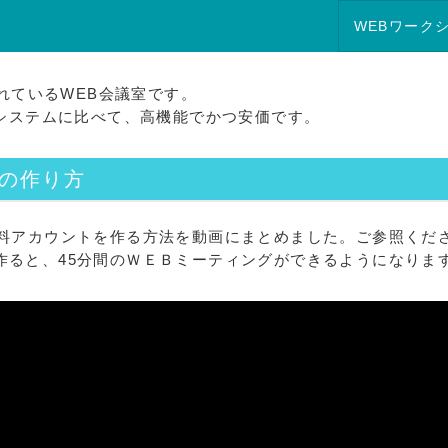
B会議室の料金・性能比較。お薦めは高機能・格安のWEB会議室ZOOM。テレビ会
WEBワーク
れているWEB会議室です。
システムに比べて、高機能でかつ安価です。
トの作り方
無料アカウントを作る方法を動画にまとめました。ご参照くだ
作ると、45分間のＷＥＢミーティングができるようになりま